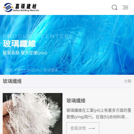
PRODUCT CENTER
玻璃纖維
廠家直銷 量大從優(yōu)
首頁
>
產(chǎn)品中心
玻璃纖維
玻璃纖維
分類
玻璃纖維
玻璃纖維在工業(yè)上有著多方面的重
要應(yīng)用。在復(fù)合材料領
(lǐng)域，它與熱固性或熱塑性樹脂結
查看詳情
(jié)合，用于汽車、船舶制