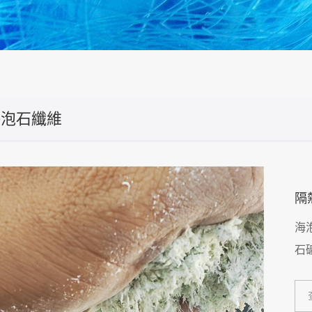
海泡石纖維
隔
海
石
物
(