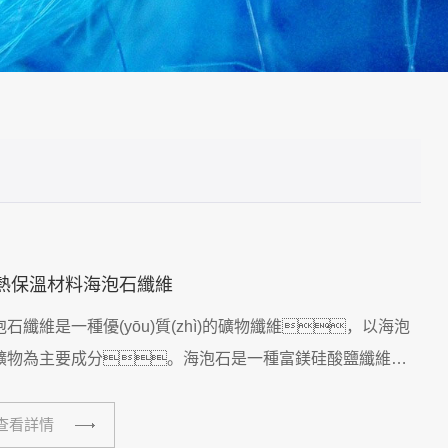
熱保溫材料海泡石纖維
泡石纖維是一種優(yōu)質(zhì)的礦物纖維，以海泡
礦物為主要成分。海泡石是一種富鎂硅酸鹽纖維礦
，具有獨特的層鏈狀結(jié)構(gòu)，使其具備優
yōu)異的隔熱保溫性能。海泡石纖維作為隔熱保溫材料，在
查看詳情