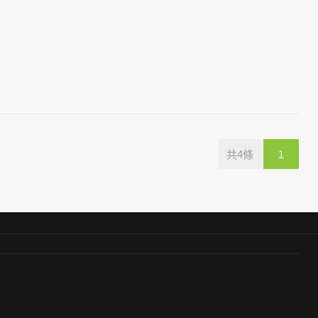
共4條
1