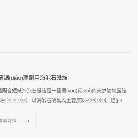
壤調(diào)理劑用海泡石纖維
溫隔音短絨海泡石纖維是一種優(yōu)質(zhì)的天然礦物纖維
料，以海泡石礦物為主要原料，經(jīng)
特殊工藝加工而成。該產(chǎn)品以其卓越的保溫性能和隔音
果，在建筑、工業(yè)、交通等領(lǐng)域得到了廣泛應
查看詳情
īng)用。