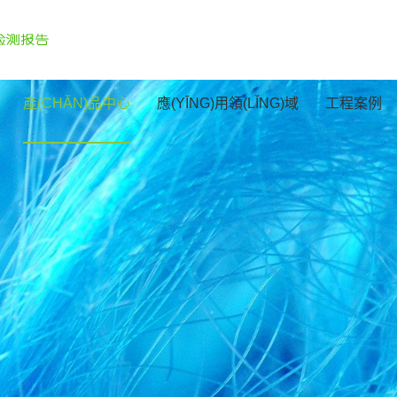
產(CHǍN)品中心
應(YĪNG)用領(LǏNG)域
工程案例