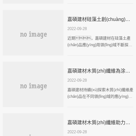
色農(nóng)業(yè)發(fā)展提供新路
徑。?在病蟲害防治方面，嘉碩建材
嘉碩建材硅藻土創(chuàng)新應(yīng)用，打造健康宜居新空間
研發(fā)的硅藻土顆粒產(chǎn)
品，利用物理作用實現(xiàn)對
2022-09-28
害蟲的...
近期，嘉碩建材在硅藻土產
(chǎn)品應(yīng)用領(lǐng)域不斷探
索，將硅藻土獨特的物理化學特性與
建筑需求深度結(jié)合，為
室內(nèi)環(huán)境改善提供有效解決
嘉碩建材木質(zhì)纖維為涂料行業(yè)帶來新突破
方案。?嘉碩建材的硅藻土產(chǎn)品
擁有豐富的微孔結(jié)...
2022-09-28
嘉碩建材持續(xù)探索木質(zhì)纖維產
(chǎn)品在不同領(lǐng)域的應(yīng)用
潛力，近期在涂料行業(yè)
取得新進展。通過與多家涂料企業
(yè)合作，嘉碩木質(zhì)纖維為涂料性
嘉碩建材木質(zhì)纖維助力環(huán)保節(jié)能住宅項目品質(zhì)升級
能的優(yōu)化提供了有效解決方
案。?在內(nèi)外墻涂...
2022-09-28