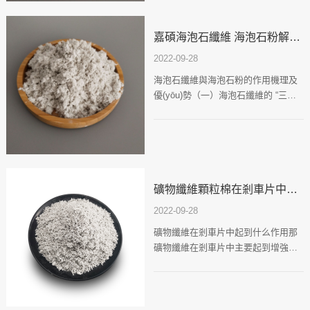
起到保溫隔熱的作用，可使...
嘉碩海泡石纖維 海泡石粉解決消失消失模涂料出現(xiàn)分層、沉淀、結(jié)塊
2022-09-28
海泡石纖維與海泡石粉的作用機理及
優(yōu)勢（一）海泡石纖維的 “三維
網(wǎng)絡(luò)支撐” 作用結(jié)構
(gòu)特性：海泡石纖維呈針狀 / 纖維
狀，長度可達數(shù)十微米，直
徑...
礦物纖維顆粒棉在剎車片中的作用都有哪些？
2022-09-28
礦物纖維在剎車片中起到什么作用那
礦物纖維在剎車片中主要起到增強材
料性能、優(yōu)化摩擦特性
等關(guān)鍵作用，以下是具體
分析：一、增強剎車片的機械
強度提高耐磨性：剎車過程