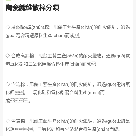
陶瓷纖維散棉分類
◇ 標(biāo)準(zhǔn)棉：甩絲工藝生產(chǎn)的耐火纖維，通過
(guò)電容精選原料生產(chǎn)而成。
◇ 合成高純棉：甩絲工藝生產(chǎn)的耐火纖維，通過(guò)電
熔氧化鋁和二氧化硅混合料生產(chǎn)而成。
◇ 含鋯棉∶甩絲工藝生產(chǎn)的耐火纖維，通過(guò)電熔氧
化鋁，二氧化硅和氧化鋯混合料生產(chǎn)而
成。
◇ 含鉻棉∶甩絲工藝生產(chǎn)的耐火纖維，通過(guò)電熔氧
化鋁，二氧化硅和氧化鉻混合料生產(chǎn)而成。