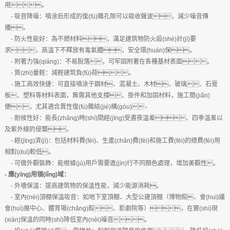
用。
- 吸音降噪：噴涂后形成的復(fù)雜孔隙可以吸收聲波，減少噪音傳
播。
- 防火性能好：為不燃材料，滿足建筑物防火設(shè)計(jì)要
求，高溫下不釋放有毒氣體，安全環(huán)保。
- 附著力強(qiáng)：不易脫落，可牢固附著在各種基材表面。
- 質(zhì)量輕：減輕建筑負(fù)荷。
- 施工高效快捷：可直接噴涂于鋼材、混凝土、木材、玻璃、石膏
板、塑料等材料表面，無需其他支撐、掛件和加固材料，施工簡(jiǎn)
便，尤其適合異性復(fù)雜結(jié)構(gòu)。
- 耐候性好：能長(zhǎng)時(shí)間經(jīng)受晝夜溫差、四季溫差以
及紫外線的侵襲。
- 經(jīng)濟(jì)：包括材料費(fèi)、生產(chǎn)費(fèi)和施工費(fèi)的總費(fèi)用
相對(duì)較低。
- 可做外觀裝飾：能根據(jù)用戶需要進(jìn)行不同顏色處理，增加美觀性。
- 應(yīng)用領(lǐng)域：
- 外墻保溫：提高建筑物的保溫性能，減少能源消耗。
- 室內(nèi)頂棚保溫吸音：如地下室頂棚、大型公建頂棚（博物館、會(huì)議
會(huì)展中心、體育場(chǎng)館、影劇院等），在實(shí)現
(xiàn)保溫的同時(shí)降低室內(nèi)噪音。