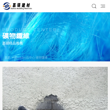
PRODUCT CENTER
礦物纖維
嘉碩精品推薦
首頁
>
產(chǎn)品中心
礦物纖維