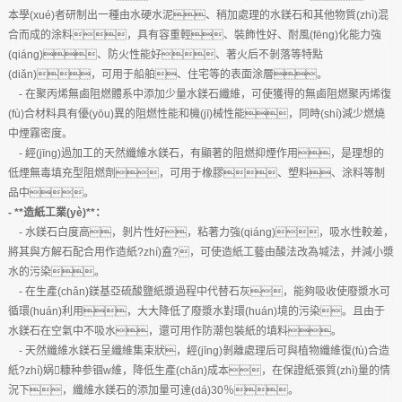
本學(xué)者研制出一種由水硬水泥、稍加處理的水鎂石和其他物質(zhì)混
合而成的涂料，具有容重輕、裝飾性好、耐風(fēng)化能力強
(qiáng)、防火性能好、著火后不剝落等特點
(diǎn)，可用于船舶、住宅等的表面涂層。
- 在聚丙烯無鹵阻燃體系中添加少量水鎂石纖維，可使獲得的無鹵阻燃聚丙烯復
(fù)合材料具有優(yōu)異的阻燃性能和機(jī)械性能，同時(shí)減少燃燒
中煙霧密度。
- 經(jīng)過加工的天然纖維水鎂石，有顯著的阻燃抑煙作用，是理想的
低煙無毒填充型阻燃劑，可用于橡膠、塑料、涂料等制
品中。
- **造紙工業(yè)**：
- 水鎂石白度高，剝片性好，粘著力強(qiáng)，吸水性較差，
將其與方解石配合用作造紙?zhí)盍?，可使造紙工藝由酸法改為堿法，并減小漿
水的污染。
- 在生產(chǎn)鎂基亞硫酸鹽紙漿過程中代替石灰，能夠吸收使廢漿水可
循環(huán)利用，大大降低了廢漿水對環(huán)境的污染。且由于
水鎂石在空氣中不吸水，還可用作防潮包裝紙的填料。
- 天然纖維水鎂石呈纖維集束狀，經(jīng)剝離處理后可與植物纖維復(fù)合造
紙?zhí)娲糠种参锢w維，降低生產(chǎn)成本，在保證紙張質(zhì)量的情
況下，纖維水鎂石的添加量可達(dá)30％。