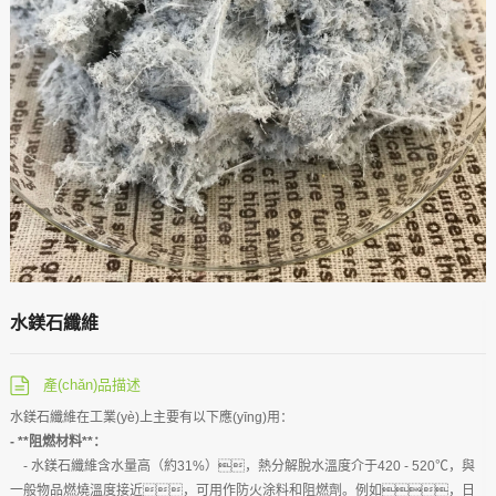
水鎂石纖維
產(chǎn)品描述
水鎂石纖維在工業(yè)上主要有以下應(yīng)用：
- **阻燃材料**：
- 水鎂石纖維含水量高（約31%），熱分解脫水溫度介于420 - 520℃，與
一般物品燃燒溫度接近，可用作防火涂料和阻燃劑。例如，日