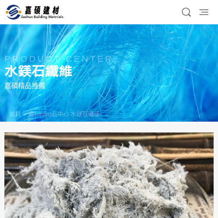
PRODUCT CENTER
水鎂石纖維
嘉碩精品推薦
首頁
>
產(chǎn)品中心
水鎂石纖維