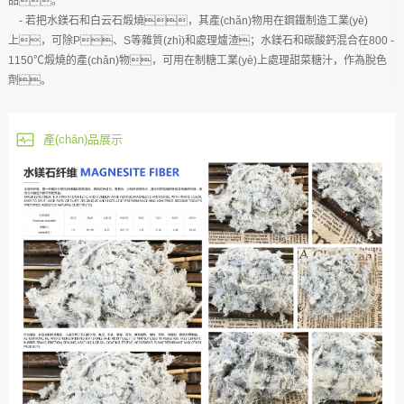
品。
- 若把水鎂石和白云石煅燒，其產(chǎn)物用在鋼鐵制造工業(yè)
上，可除P、S等雜質(zhì)和處理爐渣；水鎂石和碳酸鈣混合在800 -
1150℃煅燒的產(chǎn)物，可用在制糖工業(yè)上處理甜菜糖汁，作為脫色
劑。
產(chǎn)品展示