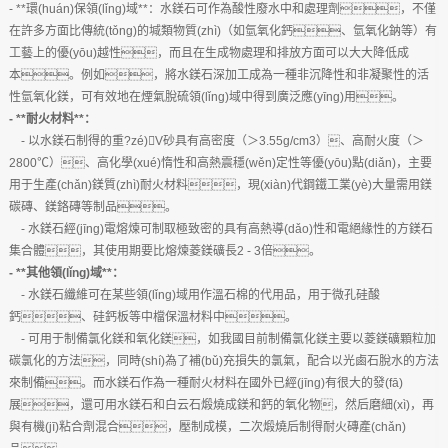
- **環(huán)保領(lǐng)域**：水鎂石可作為酸性廢水中和處理劑，不僅
在許多方面比傳統(tǒng)的堿類物質(zhì)（如氫氧化鈣、氫氧化鈉等）有
工藝上的優(yōu)越性，而且在生成物處理和排放方面可以大大降低成
本。例如，將水鎂石深加工成為一種非沉降性和非凝聚性的活
性氫氧化鎂，可有效地在煙氣脫硫領(lǐng)域中得到廣泛應(yīng)用。
- **耐火材料**：
- 以水鎂石制得的重?zé)V砂具有高密度（＞3.55g/cm3）、高耐火度（＞
2800℃）、高化學(xué)惰性和高熱震穩(wěn)定性等優(yōu)點(diǎn)，主要
用于生產(chǎn)鎂質(zhì)耐火材料，現(xiàn)代鋼鐵工業(yè)大量需用鎂
碳磚、鎂鉻磚等制品。
- 水鎂石經(jīng)電熔煉可制取極致密的具有高熱導(dǎo)性和電絕緣性的方鎂石
集合體，其使用期要比熔煉菱鎂礦長2 - 3倍。
- **其他領(lǐng)域**：
- 水鎂石纖維可在某些領(lǐng)域用作溫石棉的代用品，用于微孔硅酸
鈣、硅鈣板等中檔保溫材料中。
- 可用于制備氯化鎂和氧化鎂，如我國目前制備氯化鎂主要以菱鎂礦顆粒加
碳氯化的方法，同時(shí)為了補(bǔ)充損失的氯氣，配合以光鹵石脫水的方法
來制備。而水鎂石作為一種耐火材料在國外已經(jīng)有很大的發(fā)
展，還可用水鎂石和白云石煅燒成鎂和鈣的氧化物，然后磨細(xì)，再
與有機(jī)粘合劑混合，壓制成模，二次煅燒后制得耐火磚產(chǎn)