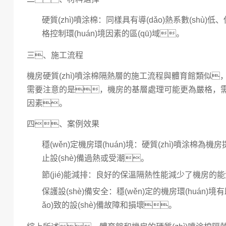
硬質(zhì)噴涂棉
：同樣具有導(dǎo)熱系數(sh
格控制環(huán)境因素的區(qū)域。
三、施工流程
機房硬質(zhì)噴涂棉隔熱層的施工流程與體育館類似
需要注意的是，機房的基層處理可能更為嚴格，需要
因素。
四、案例效果
穩(wěn)定機房環(huán)境
：硬質(zhì)噴涂棉為
止設(shè)備過熱或受潮。
節(jié)能減排
：良好的保溫隔熱性能減少了機房的能源消
保護設(shè)備安全
：穩(wěn)定的機房環(huán)
ǎo)致的設(shè)備故障和損壞。