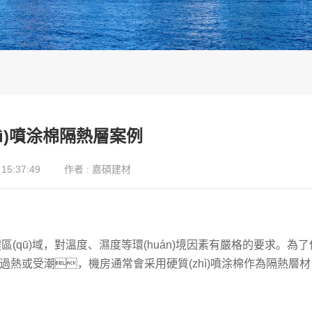
hì)噴涂棉隔熱層案例
15:37:49
作者 : 嘉碩建材
ān)鍵區(qū)域，對溫度、濕度等環(huán)境因素有嚴格的要求。為了
shè)備過熱或受潮，機房通常會采用硬質(zhì)噴涂棉作為隔熱層材