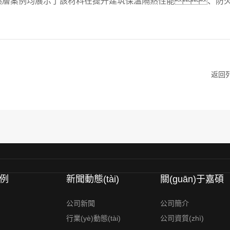
隔熱層案例均展示了該材料在提升建筑保溫隔熱性能、防
返回
例
新聞動態(tài)
關(guān)于嘉碩
公司新聞
公司簡介
行業(yè)動態(tài)
公司資質(zhì)