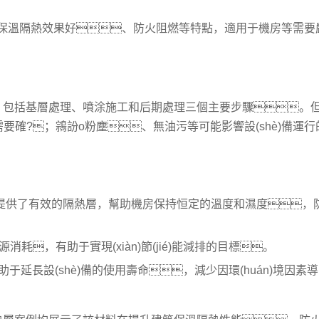
ù)低、保溫隔熱效果好、防火阻燃等特點，適用于機房等需要
，包括基層處理、噴涂施工和后期處理三個主要步驟。
確?；鶎訜o粉塵、無油污等可能影響設(shè)備運行
機房提供了有效的隔熱層，幫助機房保持恒定的溫度和濕度，
耗，有助于實現(xiàn)節(jié)能減排的目標。
境有助于延長設(shè)備的使用壽命，減少因環(huán)境因素導