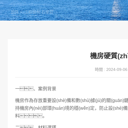
首頁
>
工程案例
石家莊
機房硬質(z
時間 : 2024-09-06 
一、案例背景
機房作為存放重要設(shè)備和數(shù)據(jù)的關(gu
持機房內(nèi)部環(huán)境的穩(wěn)定，防止設(
料。
二、材料選擇