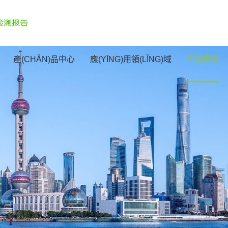
產(CHǍN)品中心
應(YĪNG)用領(LǏNG)域
工程案例