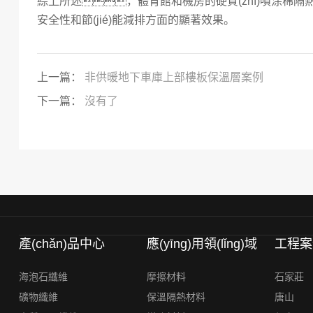
綜上所述，體育館和機房的硬質(zhì)噴涂棉
安全性和節(jié)能減排方面的顯著效果。
上一篇：
非供暖地下車庫上部樓板保溫層案例
下一篇：
沒有了
產(chǎn)品中心
應(yīng)用領(lǐng)域
工程案
海泡石纖維
摩擦材料
石家莊
礦物纖維
保溫隔熱材料
唐山