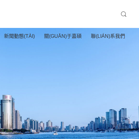
新聞動態(TÀI)
關(GUĀN)于嘉碩
聯(LIÁN)系我們